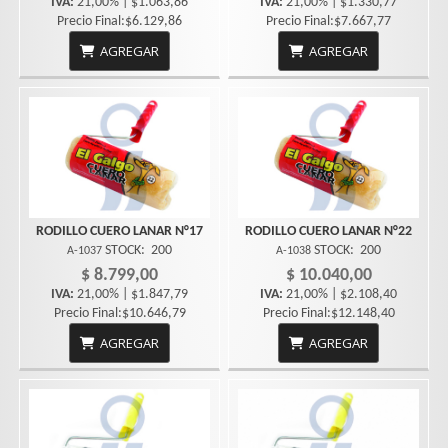
IVA:
21,00% | $1.063,86
IVA:
21,00% | $1.330,77
Precio Final:$6.129,86
Precio Final:$7.667,77
AGREGAR
AGREGAR
RODILLO CUERO LANAR N°17
RODILLO CUERO LANAR N°22
STOCK:
200
STOCK:
200
A-1037
A-1038
$ 8.799,00
$ 10.040,00
IVA:
21,00% | $1.847,79
IVA:
21,00% | $2.108,40
Precio Final:$10.646,79
Precio Final:$12.148,40
AGREGAR
AGREGAR