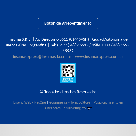
Botón de Arrepentimiento
Insuma S.R.L. | Av. Directorio 5611 (C1440ASH) - Ciudad Autónoma de
Buenos Aires - Argentina | Tel:
(54-11) 4682-5513 / 4684-1300 / 4682-5935
/ 5962
insumaexpress@insumasrl.com.ar
|
www.insumaexpress.com.ar
© Todos los derechos Reservados
Diseño Web - NetOne
|
eCommerce - TornadoStore
|
Posicionamiento en
Buscadores - eMarketingPro