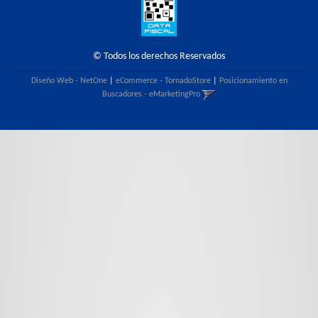
© Todos los derechos Reservados
Diseño Web - NetOne
|
eCommerce - TornadoStore
|
Posicionamiento en
Buscadores - eMarketingPro