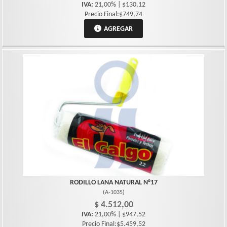
IVA:
21,00% | $130,12
Precio Final:$749,74
AGREGAR
RODILLO LANA NATURAL N°17
(
A-1035
)
$ 4.512,00
IVA:
21,00% | $947,52
Precio Final:$5.459,52