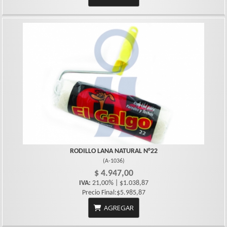
RODILLO LANA NATURAL N°22
(
A-1036
)
$ 4.947,00
IVA:
21,00% | $1.038,87
Precio Final:$5.985,87
AGREGAR