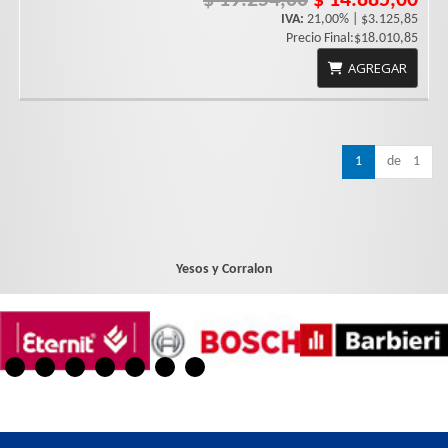
$ 19.254,00
$ 14.885,00
IVA:
21,00% | $3.125,85
Precio Final:$18.010,85
AGREGAR
1
de 1
Yesos y Corralon