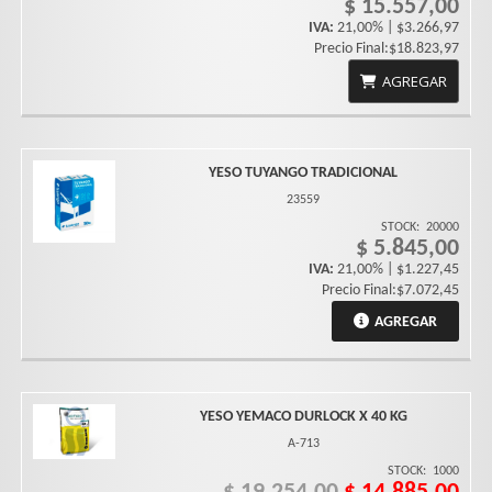
$ 15.557,00
IVA:
21,00% | $3.266,97
Precio Final:$18.823,97
AGREGAR
YESO TUYANGO TRADICIONAL
23559
STOCK:
20000
$ 5.845,00
IVA:
21,00% | $1.227,45
Precio Final:$7.072,45
AGREGAR
YESO YEMACO DURLOCK X 40 KG
A-713
STOCK:
1000