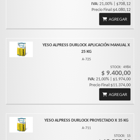
IVA:
21,00% | $708,12
Precio Final:$4.080,12
AGREGAR
YESO ALPRESS DURLOCK APLICACIÓN MANUAL X
25 KG
A-725
STOCK:
4984
$ 9.400,00
IVA:
21,00% | $1.974,00
Precio Final:$11.374,00
AGREGAR
YESO ALPRESS DURLOCK PROYECTADO X 35 KG
A-711
STOCK:
15