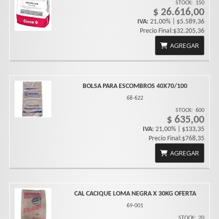
STOCK:
150
$ 26.616,00
IVA:
21,00% | $5.589,36
Precio Final:$32.205,36
AGREGAR
BOLSA PARA ESCOMBROS 40X70/100
68-622
STOCK:
600
$ 635,00
IVA:
21,00% | $133,35
Precio Final:$768,35
AGREGAR
CAL CACIQUE LOMA NEGRA X 30KG OFERTA
69-001
STOCK:
20