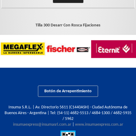
Tilla 300 Desarr Con Rosca
Fijaciones
Botón de Arrepentimiento
Insuma S.R.L. | Av. Directorio 5611 (C1440ASH) - Ciudad Autónoma de
Buenos Aires - Argentina | Tel:
(54-11) 4682-5513 / 4684-1300 / 4682-5935
/ 5962
insumaexpress@insumasrl.com.ar
|
www.insumaexpress.com.ar