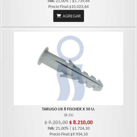
IVA:
21,00% | $1.739,64
Precio Final:$10.023,64
AGREGAR
TARUGO UX 8 FISCHER X 50 U.
(
B-21
)
$ 9.201,00
$ 8.210,00
IVA:
21,00% | $1.724,10
Precio Final:$9.934,10