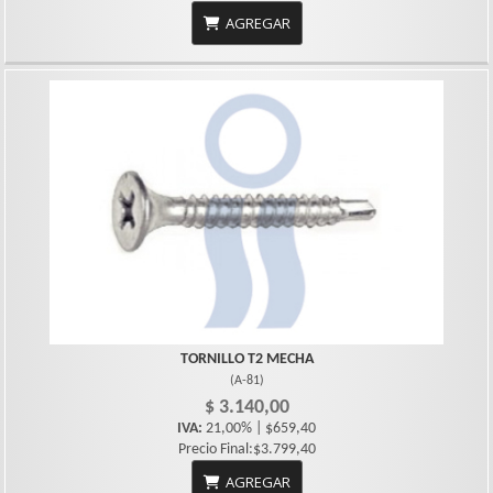
AGREGAR
TORNILLO T2 MECHA
(
A-81
)
$ 3.140,00
IVA:
21,00% | $659,40
Precio Final:$3.799,40
AGREGAR