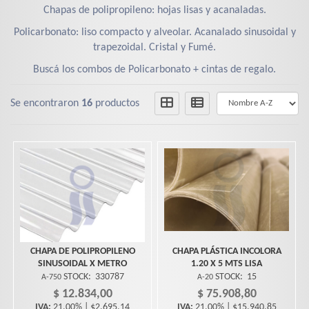
Chapas de polipropileno: hojas lisas y acanaladas.
Policarbonato: liso compacto y alveolar. Acanalado sinusoidal y
trapezoidal. Cristal y Fumé.
Buscá los combos de Policarbonato + cintas de regalo.
Se encontraron
16
productos
CHAPA DE POLIPROPILENO
CHAPA PLÁSTICA INCOLORA
SINUSOIDAL X METRO
1.20 X 5 MTS LISA
STOCK:
330787
STOCK:
15
A-750
A-20
$ 12.834,00
$ 75.908,80
IVA:
21,00% | $2.695,14
IVA:
21,00% | $15.940,85