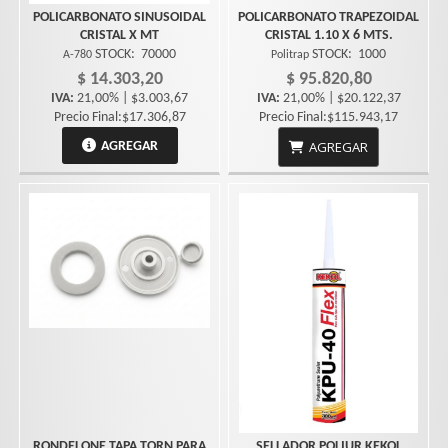
POLICARBONATO SINUSOIDAL
POLICARBONATO TRAPEZOIDAL
CRISTAL X MT
CRISTAL 1.10 X 6 MTS.
STOCK:
70000
STOCK:
1000
A-780
Politrap
$ 14.303,20
$ 95.820,80
IVA:
21,00% | $3.003,67
IVA:
21,00% | $20.122,37
Precio Final:$17.306,87
Precio Final:$115.943,17
AGREGAR
AGREGAR
RONDELONE TAPA TORN PARA
SELLADOR POLIUR KEKOL