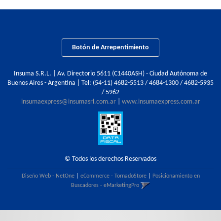
Botón de Arrepentimiento
Insuma S.R.L. | Av. Directorio 5611 (C1440ASH) - Ciudad Autónoma de
Buenos Aires - Argentina | Tel:
(54-11) 4682-5513 / 4684-1300 / 4682-5935
/ 5962
insumaexpress@insumasrl.com.ar
|
www.insumaexpress.com.ar
© Todos los derechos Reservados
Diseño Web - NetOne
|
eCommerce - TornadoStore
|
Posicionamiento en
Buscadores - eMarketingPro