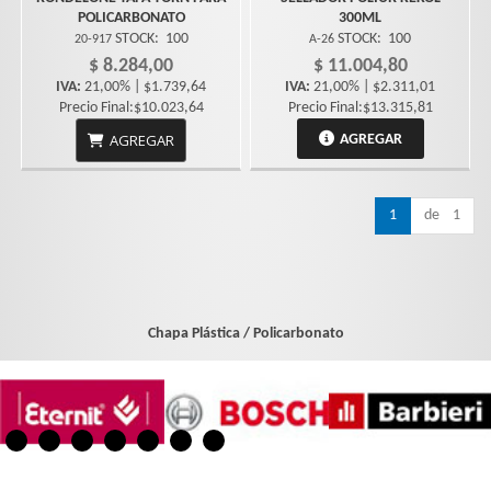
POLICARBONATO
300ML
STOCK:
100
STOCK:
100
20-917
A-26
$ 8.284,00
$ 11.004,80
IVA:
21,00% | $1.739,64
IVA:
21,00% | $2.311,01
Precio Final:$10.023,64
Precio Final:$13.315,81
AGREGAR
AGREGAR
1
de 1
Chapa Plástica / Policarbonato