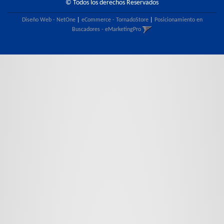
© Todos los derechos Reservados
Diseño Web - NetOne
|
eCommerce - TornadoStore
|
Posicionamiento en
Buscadores - eMarketingPro