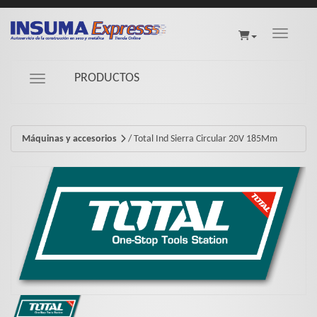
Toggle na
PRODUCTOS
Navigation ein-/ausblenden
Máquinas y accesorios
/
Total Ind Sierra Circular 20V 185Mm