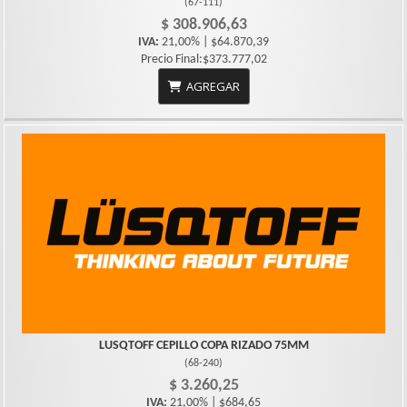
(
67-111
)
$ 308.906,63
IVA:
21,00% | $64.870,39
Precio Final:$373.777,02
AGREGAR
LUSQTOFF CEPILLO COPA RIZADO 75MM
(
68-240
)
$ 3.260,25
IVA:
21,00% | $684,65