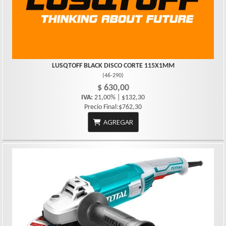
LUSQTOFF BLACK DISCO CORTE 115X1MM
(
46-290
)
$ 630,00
IVA:
21,00% | $132,30
Precio Final:$762,30
AGREGAR