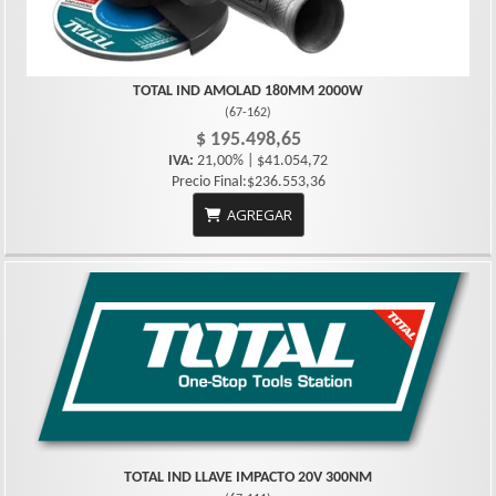
TOTAL IND AMOLAD 180MM 2000W
(
67-162
)
$ 195.498,65
IVA:
21,00% | $41.054,72
Precio Final:$236.553,36
AGREGAR
TOTAL IND LLAVE IMPACTO 20V 300NM