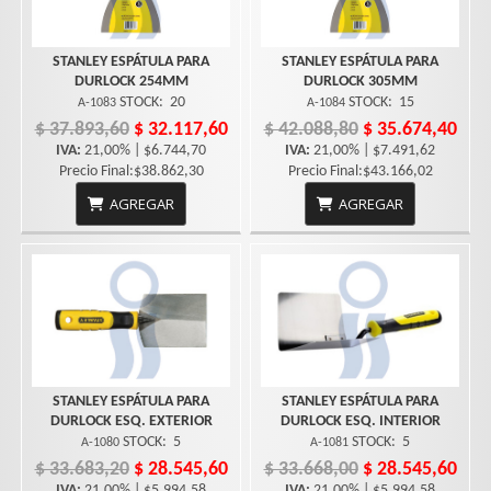
STANLEY ESPÁTULA PARA
STANLEY ESPÁTULA PARA
DURLOCK 254MM
DURLOCK 305MM
STOCK:
20
STOCK:
15
A-1083
A-1084
$ 37.893,60
$ 32.117,60
$ 42.088,80
$ 35.674,40
IVA:
21,00% | $6.744,70
IVA:
21,00% | $7.491,62
Precio Final:$38.862,30
Precio Final:$43.166,02
AGREGAR
AGREGAR
STANLEY ESPÁTULA PARA
STANLEY ESPÁTULA PARA
DURLOCK ESQ. EXTERIOR
DURLOCK ESQ. INTERIOR
STOCK:
5
STOCK:
5
A-1080
A-1081
$ 33.683,20
$ 28.545,60
$ 33.668,00
$ 28.545,60
IVA:
21,00% | $5.994,58
IVA:
21,00% | $5.994,58