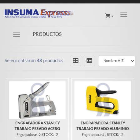
Toggle na
PRODUCTOS
Navigation ein-/ausblenden
Se encontraron
48
productos
ENGRAPADORA STANLEY
ENGRAPADORA STANLEY
TRABAJO PESADO ACERO
TRABAJO PESADO ALUMINIO
STOCK:
2
STOCK:
2
Engrapadorast2
Engrapadorast1