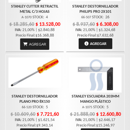
STANLEY CUTTER RETRACTIL
STANLEY DESTORNILLADOR
METAL C/3 HOJAS
PHILIPS PRO 2X101
STOCK:
4
STOCK:
26
A-1070
66-507
$ 18.285,60
$ 13.528,00
$ 8.937,60
$ 6.308,00
IVA:
21,00% | $2.840,88
IVA:
21,00% | $1.324,68
Precio Final:$16.368,88
Precio Final:$7.632,68
AGREGAR
AGREGAR
STANLEY DESTORNILLADOR
STANLEY ESCUADRA 203MM
PLANO PRO 8X150
MANGO PLÁSTICO
STOCK:
5
STOCK:
5
66-520
A-1075
$ 10.609,60
$ 7.721,60
$ 21.888,00
$ 12.600,80
IVA:
21,00% | $1.621,54
IVA:
21,00% | $2.646,17
Precio Final:$9.343,14
Precio Final:$15.246,97