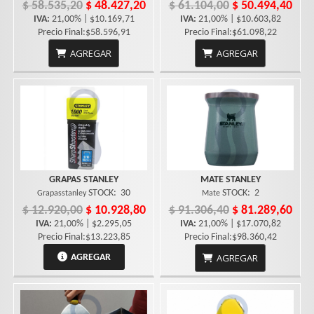
$ 58.535,20
$ 48.427,20
$ 61.104,00
$ 50.494,40
IVA:
21,00% | $10.169,71
IVA:
21,00% | $10.603,82
Precio Final:$58.596,91
Precio Final:$61.098,22
AGREGAR
AGREGAR
GRAPAS STANLEY
MATE STANLEY
STOCK:
30
STOCK:
2
Grapasstanley
Mate
$ 12.920,00
$ 10.928,80
$ 91.306,40
$ 81.289,60
IVA:
21,00% | $2.295,05
IVA:
21,00% | $17.070,82
Precio Final:$13.223,85
Precio Final:$98.360,42
AGREGAR
AGREGAR