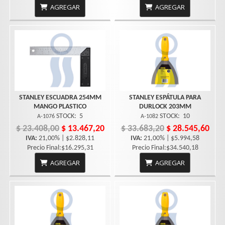
AGREGAR
AGREGAR
STANLEY ESCUADRA 254MM
STANLEY ESPÁTULA PARA
MANGO PLASTICO
DURLOCK 203MM
STOCK:
5
STOCK:
10
A-1076
A-1082
$ 23.408,00
$ 13.467,20
$ 33.683,20
$ 28.545,60
IVA:
21,00% | $2.828,11
IVA:
21,00% | $5.994,58
Precio Final:$16.295,31
Precio Final:$34.540,18
AGREGAR
AGREGAR