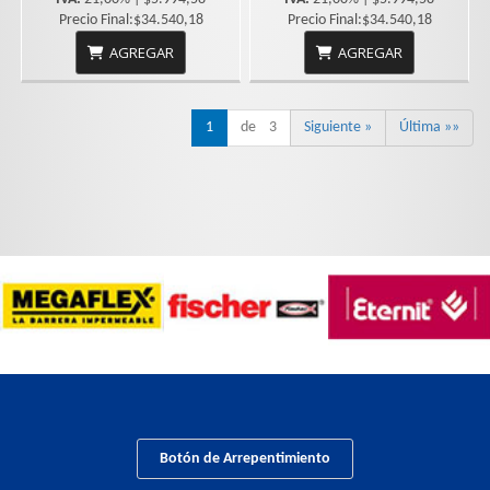
Precio Final:$34.540,18
Precio Final:$34.540,18
AGREGAR
AGREGAR
1
de 3
Siguiente »
Última »»
Botón de Arrepentimiento