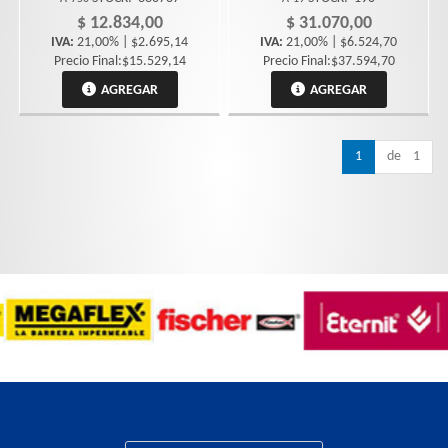
$ 12.834,00
$ 31.070,00
IVA:
21,00% | $2.695,14
IVA:
21,00% | $6.524,70
Precio Final:$15.529,14
Precio Final:$37.594,70
AGREGAR
AGREGAR
1
de 1