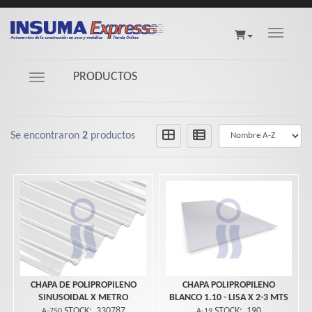
Toggle na
PRODUCTOS
Navigation ein-/ausblenden
Se encontraron
2
productos
CHAPA DE POLIPROPILENO
CHAPA POLIPROPILENO
SINUSOIDAL X METRO
BLANCO 1.10 - LISA X 2-3 MTS
STOCK:
330787
STOCK:
190
A-750
A-19