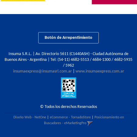
Botón de Arrepentimiento
Insuma S.R.L. | Av. Directorio 5611 (C1440ASH) - Ciudad Autónoma de
Buenos Aires - Argentina | Tel:
(54-11) 4682-5513 / 4684-1300 / 4682-5935
/ 5962
insumaexpress@insumasrl.com.ar
|
www.insumaexpress.com.ar
© Todos los derechos Reservados
Diseño Web - NetOne
|
eCommerce - TornadoStore
|
Posicionamiento en
Buscadores - eMarketingPro