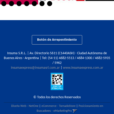
Botón de Arrepentimiento
Insuma S.R.L. | Av. Directorio 5611 (C1440ASH) - Ciudad Autónoma de
Buenos Aires - Argentina | Tel:
(54-11) 4682-5513 / 4684-1300 / 4682-5935
/ 5962
insumaexpress@insumasrl.com.ar
|
www.insumaexpress.com.ar
© Todos los derechos Reservados
Diseño Web - NetOne
|
eCommerce - TornadoStore
|
Posicionamiento en
Buscadores - eMarketingPro