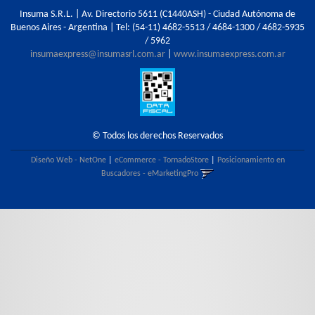
Insuma S.R.L. | Av. Directorio 5611 (C1440ASH) - Ciudad Autónoma de
Buenos Aires - Argentina | Tel:
(54-11) 4682-5513 / 4684-1300 / 4682-5935
/ 5962
insumaexpress@insumasrl.com.ar
|
www.insumaexpress.com.ar
© Todos los derechos Reservados
Diseño Web - NetOne
|
eCommerce - TornadoStore
|
Posicionamiento en
Buscadores - eMarketingPro