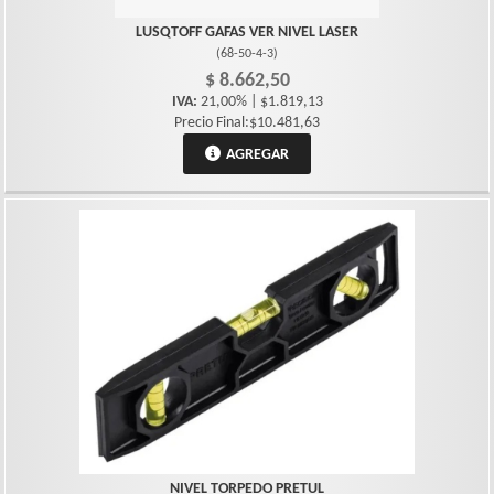
LUSQTOFF GAFAS VER NIVEL LASER
(
68-50-4-3
)
$ 8.662,50
IVA:
21,00% | $1.819,13
Precio Final:$10.481,63
AGREGAR
NIVEL TORPEDO PRETUL