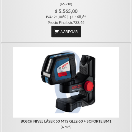
(
66-210
)
$ 5.565,00
IVA:
21,00% | $1.168,65
Precio Final:$6.733,65
AGREGAR
BOSCH NIVEL LÁSER 50 MTS GLL2-50 + SOPORTE BM1
(
A-926
)