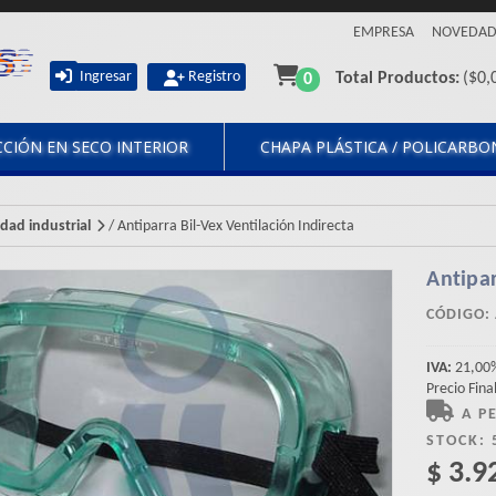
EMPRESA
NOVEDAD
Ingresar
Registro
Total Productos:
($
0,
0
CIÓN EN SECO INTERIOR
CHAPA PLÁSTICA / POLICARB
dad industrial
/
Antiparra Bil-Vex Ventilación Indirecta
Antipar
CÓDIGO:
IVA:
21,00
Precio Fina
A P
STOCK:
$ 3.9