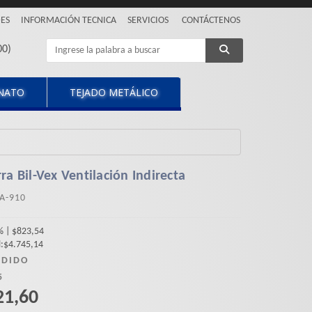
ES
INFORMACIÓN TECNICA
SERVICIOS
CONTÁCTENOS
00
)
ONATO
TEJADO METÁLICO
ra Bil-Vex Ventilación Indirecta
A-910
% | $823,54
l:$4.745,14
EDIDO
5
21,60