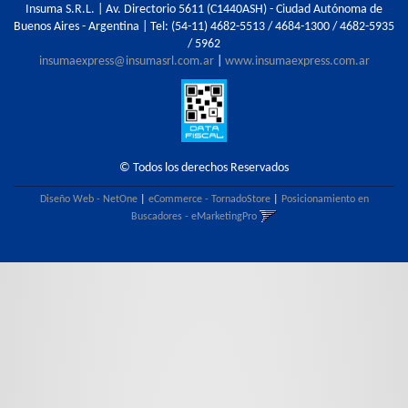
Insuma S.R.L. | Av. Directorio 5611 (C1440ASH) - Ciudad Autónoma de
Buenos Aires - Argentina | Tel:
(54-11) 4682-5513 / 4684-1300 / 4682-5935
/ 5962
insumaexpress@insumasrl.com.ar
|
www.insumaexpress.com.ar
© Todos los derechos Reservados
Diseño Web - NetOne
|
eCommerce - TornadoStore
|
Posicionamiento en
Buscadores - eMarketingPro