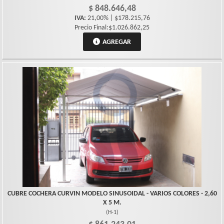
$ 848.646,48
IVA:
21,00% | $178.215,76
Precio Final:$1.026.862,25
AGREGAR
CUBRE COCHERA CURVIN MODELO SINUSOIDAL - VARIOS COLORES - 2,60
X 5 M.
(
H-1
)